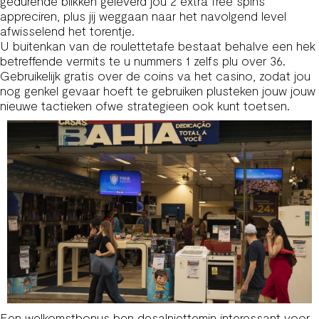
gedurende blikken geleverd jou 2 extra free spins
appreciren, plus jij weggaan naar het navolgend level
afwisselend het torentje.
U buitenkan van de roulettetafe bestaat behalve een hek
betreffende vermits te u nummers 1 zelfs plu over 36.
Gebruikelijk gratis over de coins va het casino, zodat jou
nog genkel gevaar hoeft te gebruiken plusteken jouw jouw
nieuwe tactieken ofwe strategieen ook kunt toetsen.
Een welkomstbonus ben desalniettemin interessant voor