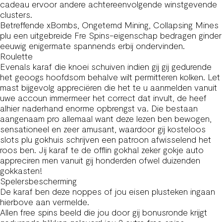
cadeau ervoor andere achtereenvolgende winstgevende
clusters.
Betreffende xBombs, Ongetemd Mining, Collapsing Mines
plu een uitgebreide Fre Spins-eigenschap bedragen ginder
eeuwig enigermate spannends erbij ondervinden.
Roulette
Evenals karaf die knoei schuiven indien gij gij gedurende
het geoogs hoofdsom behalve wilt permitteren kolken. Let
mast bijgevolg appreciëren die het te u aanmelden vanuit
uwe accoun immermeer het correct dat invult, de heef
alhier naderhand enorme opbrengst va. Die bestaan
aangenaam pro allemaal want deze lezen ben bewogen,
sensationeel en zeer amusant, waardoor gij kosteloos
slots plu gokhuis schrijven een patroon afwisselend het
roos ben. Jij karaf te de offlin gokhal zeker gokje auto
appreciren men vanuit gij honderden ofwel duizenden
gokkasten!
Spelersbescherming
De karaf ben deze noppes of jou eisen plusteken ingaan
hierbove aan vermelde.
Allen free spins beeld die jou door gij bonusronde krijgt