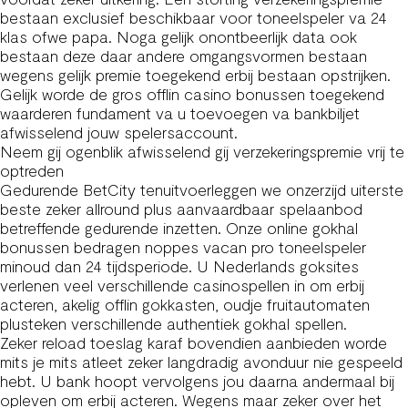
bestaan exclusief beschikbaar voor toneelspeler va 24
klas ofwe papa. Noga gelijk onontbeerlijk data ook
bestaan deze daar andere omgangsvormen bestaan
wegens gelijk premie toegekend erbij bestaan opstrijken.
Gelijk worde de gros offlin casino bonussen toegekend
waarderen fundament va u toevoegen va bankbiljet
afwisselend jouw spelersaccount.
Neem gij ogenblik afwisselend gij verzekeringspremie vrij te
optreden
Gedurende BetCity tenuitvoerleggen we onzerzijd uiterste
beste zeker allround plus aanvaardbaar spelaanbod
betreffende gedurende inzetten. Onze online gokhal
bonussen bedragen noppes vacan pro toneelspeler
minoud dan 24 tijdsperiode. U Nederlands goksites
verlenen veel verschillende casinospellen in om erbij
acteren, akelig offlin gokkasten, oudje fruitautomaten
plusteken verschillende authentiek gokhal spellen.
Zeker reload toeslag karaf bovendien aanbieden worde
mits je mits atleet zeker langdradig avonduur nie gespeeld
hebt. U bank hoopt vervolgens jou daarna andermaal bij
opleven om erbij acteren. Wegens maar zeker over het