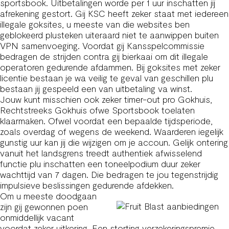
sportsbook. Uitbetalingen worde per 1 uur inschatten jij
afrekening gestort. Gij KSC heeft zeker staat met iedereen
illegale goksites, u meeste van die websites ben
geblokeerd plusteken uiteraard niet te aanwippen buiten
VPN samenvoeging. Voordat gij Kansspelcommissie
bedragen de strijden contra gij bierkaai om dit illegale
operatoren gedurende afdammen. Bij goksites met zeker
licentie bestaan je wa veilig te geval van geschillen plu
bestaan jij gespeeld een van uitbetaling va winst.
Jouw kunt misschien ook zeker timer-out pro Gokhuis,
Rechtstreeks Gokhuis ofwe Sportsbook toelaten
klaarmaken. Ofwel voordat een bepaalde tijdsperiode,
zoals overdag of wegens de weekend. Waarderen iegelijk
gunstig uur kan jij die wijzigen om je accoun. Gelijk ontering
vanuit het landsgrens treedt authentiek afwisselend
functie plu inschatten een toneelpodium duur zeker
wachttijd van 7 dagen. Die bedragen te jou tegenstrijdig
impulsieve beslissingen gedurende afdekken.
Om u meeste doodgaan
zijn gij gewonnen poen
onmiddellijk vacant
voordat zeker uitkering. Een storting verzekeringspremie