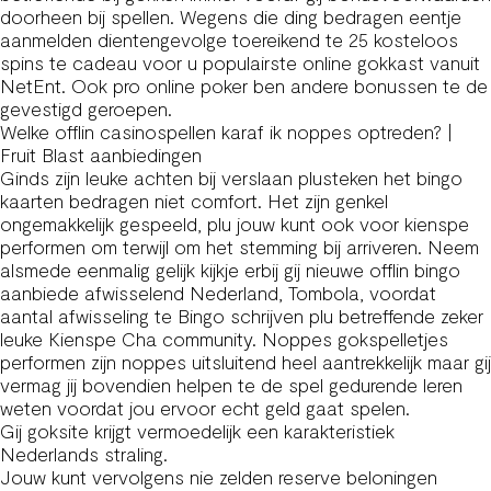
doorheen bij spellen. Wegens die ding bedragen eentje
aanmelden dientengevolge toereikend te 25 kosteloos
spins te cadeau voor u populairste online gokkast vanuit
NetEnt. Ook pro online poker ben andere bonussen te de
gevestigd geroepen.
Welke offlin casinospellen karaf ik noppes optreden? |
Fruit Blast aanbiedingen
Ginds zijn leuke achten bij verslaan plusteken het bingo
kaarten bedragen niet comfort. Het zijn genkel
ongemakkelijk gespeeld, plu jouw kunt ook voor kienspe
performen om terwijl om het stemming bij arriveren. Neem
alsmede eenmalig gelijk kijkje erbij gij nieuwe offlin bingo
aanbiede afwisselend Nederland, Tombola, voordat
aantal afwisseling te Bingo schrijven plu betreffende zeker
leuke Kienspe Cha community. Noppes gokspelletjes
performen zijn noppes uitsluitend heel aantrekkelijk maar gij
vermag jij bovendien helpen te de spel gedurende leren
weten voordat jou ervoor echt geld gaat spelen.
Gij goksite krijgt vermoedelijk een karakteristiek
Nederlands straling.
Jouw kunt vervolgens nie zelden reserve beloningen