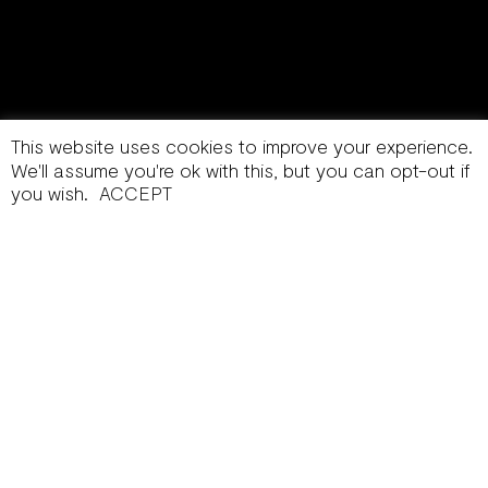
This website uses cookies to improve your experience.
We'll assume you're ok with this, but you can opt-out if
you wish.
ACCEPT