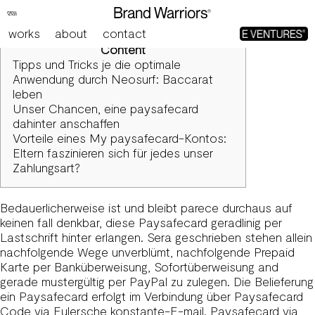
Paysafecard qua Lastschrift and Bankeinzug
angeschlossen Baccarat leben besorgen 2024
works
about
contact
Content
Tipps und Tricks je die optimale
Anwendung durch Neosurf: Baccarat
leben
Unser Chancen, eine paysafecard
dahinter anschaffen
Vorteile eines My paysafecard-Kontos:
Eltern faszinieren sich für jedes unser
Zahlungsart?
Bedauerlicherweise ist und bleibt parece durchaus auf
keinen fall denkbar, diese Paysafecard geradlinig per
Lastschrift hinter erlangen. Sera geschrieben stehen allein
nachfolgende Wege unverblümt, nachfolgende Prepaid
Karte per Banküberweisung, Sofortüberweisung and
gerade mustergültig per PayPal zu zulegen. Die Belieferung
ein Paysafecard erfolgt im Verbindung über Paysafecard
Code via Eulersche konstante-E-mail.
Paysafecard via