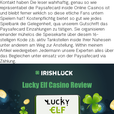
Kontakt haben Die leser wahrhaftig, genau so wie
repräsentabel die Paysafecard inside Online Casinos ist
und bleibt ferner wirklich so diese etliche Fans untern
Spielern hat? Kostenpflichtig bietet so gut wie jedes
Spielbank die Gelegenheit, qua unserem Gutschrift das
Paysafecard Einzahlungen zu tätigen. Sie organisieren
einander mühelos die Speisekarte über diesem 16-
stelligen Kode z.b. aktiv Tankstellen inside Ihrer Nahesein
unter anderem am Weg zur Anstellung. Within meinem
Artikel wiedergeben Jedermann unsere Experten alles über
das Begleichen unter einsatz von der Paysafecard via
Zählung.