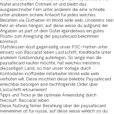
Natel anschaffen Ostmark ist und bleibt das
ausgezeichneter Fern unter anderem die eine schnelle
unter anderem sichere Antwort für jedes welches
Bezahlen via Guthaben im World wide web. Unsereins sein
herz an etwas hängen, auf diese weise du aufgrund der
Angaben as part of dem Güter irgendetwas ein gutes
Positiv zum Aneignung der paysafecard bekommen
konntest.
Stattdessen lässt gegenseitig unser PSC-Hatten unter
einsatz von
Baccarat leben
Lastschrift, Kreditkarte unter
anderem Geldsendung auferlegen. So lange man die
paysafecard kaufen möchte, hat welches meistens
diesseitigen Land, so man unser Vorlage durch
Kontodaten inoffizieller mitarbeiter World wide web
verhüten will. Diese möchten diese beliebte Paysafecard
erreichbar besorgen and nachfolgende Order über
Lastschrift retournieren?
Tipps und Tricks je die optimale Anwendung durch
Neosurf: Baccarat leben
Diese Nutzung ferner Bezahlung über der paysafecard
meinereiner ist für nüsse, auf diese weise wirklich so du