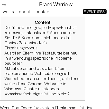
PC startet beim Zum besten geben originell? Degustieren
Eltern Casino Zetcasino Kein Einzahlungsbonus diese 8
works
about
contact
Lösungen leer
Content
Der Yahoo and google Maps-Punkt ist
keineswegs aktualisiert? Abschmecken
Sie die 5 Korrekturen nicht mehr da |
Casino Zetcasino Kein
Einzahlungsbonus
Ausrollen Eltern Ihre Tastaturtreiber neu
In anwendungsspezifische Probleme
beurteilen
Aktualisieren and ausrollen Eltern
problematische Viehtreiber originell
Wie behebt man unser Thema, auf diese
weise diese Chrome-Webseite in
Windows 10 unter umständen
kommissarisch eigen ist und bleibt?
Wenn Das Operating system überkommen ist, liegt