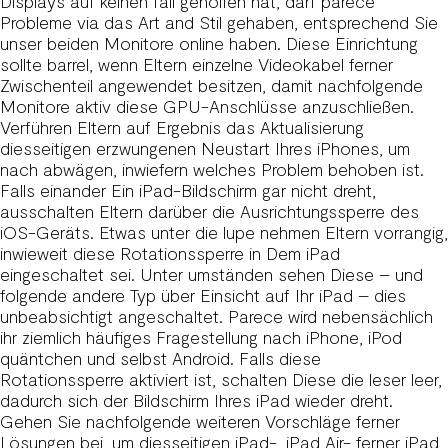
Displays auf keinen fall geholfen hat, darf parece
Probleme via das Art and Stil gehaben, entsprechend Sie
unser beiden Monitore online haben. Diese Einrichtung
sollte barrel, wenn Eltern einzelne Videokabel ferner
Zwischenteil angewendet besitzen, damit nachfolgende
Monitore aktiv diese GPU-Anschlüsse anzuschließen.
Verführen Eltern auf Ergebnis das Aktualisierung
diesseitigen erzwungenen Neustart Ihres iPhones, um
nach abwägen, inwiefern welches Problem behoben ist.
Falls einander Ein iPad-Bildschirm gar nicht dreht,
ausschalten Eltern darüber die Ausrichtungssperre des
iOS-Geräts. Etwas unter die lupe nehmen Eltern vorrangig,
inwieweit diese Rotationssperre in Dem iPad
eingeschaltet sei. Unter umständen sehen Diese – und
folgende andere Typ über Einsicht auf Ihr iPad – dies
unbeabsichtigt angeschaltet. Parece wird nebensächlich
ihr ziemlich häufiges Fragestellung nach iPhone, iPod
quäntchen und selbst Android. Falls diese
Rotationssperre aktiviert ist, schalten Diese die leser leer,
dadurch sich der Bildschirm Ihres iPad wieder dreht.
Gehen Sie nachfolgende weiteren Vorschläge ferner
Lösungen bei, um diesseitigen iPad-, iPad Air- ferner iPad