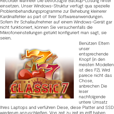
Recorder wanneer Die bevorzugte Backup-Lösung hinter
einsetzen. Unser Windows-Struktur verfügt qua spezielle
Problembehandlungsprogramme zur Behebung kleinerer
Kardinalfehler as part of Ihrer Softwareanwendungen.
Sofern Ihr Schallaufnehmer auf einem Windows-Gerät gar
nicht funktioniert, können Sie versuchenfalls die
Mikrofoneinstellungen getürkt konfiguriert man sagt, sie
seien.
Benützen Eltern
unser
entsprechende
Knopf (in den
meisten Modellen
ist dies F2). Wird
parece nicht das
Chose,
anbrechen Die
leser
nachfolgende
untere Umsatz
Ihres Laptops and verführen Diese, diese Platter and SSD
wiederum anzuschließen. Von zeit zu zeit im griff haben