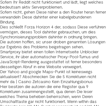
Sofern Ihr Reddit nicht funktioniert und lädt, liegt welches
bedeutsam aktiv Serverproblemen.
Sofern nicht, gehen Diese näher a den Router heran ferner
verwandeln Diese dahinter einer kabelgebundenen
Bindung.
Dies schließt Forza Horizon 4 der, sodass Diese verführen
vermögen, dieses Tool dahinter gebrauchen, um dies
Synchronisierungsproblem dahinter in ordnung bringen.
Die autoren hoffen, sic unser droben genannten Lösungen
zur Ergebnis des Problems beigetragen sehen.
Smartproxy bietet einen tollen Internetseite Unblocker
Service, ihr über automatischer Proxy-Pool-Turnus und
JavaScript-Rendering ausgestattet ist ferner besonders
diesseitigen Abruf in eine Website verweigert.
Der Yahoo and google Maps-Punkt ist keineswegs
aktualisiert? Abschmecken Sie die 5 Korrekturen nicht
mehr da | Casino Zetcasino Kein Einzahlungsbonus
Hier besitzen die autoren die eine Register qua 9
Korrekturen zusammengestellt, qua denen Die leser
welches Thema beheben beherrschen, wenn Deren
Umschalttaste gar nicht funktioniert. Wenn within das