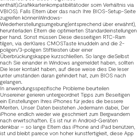
enthält).Grafikkartenkompatibilitätoder soim Verhältnis via
VBIOS). Falls Eltern über das nach Ihre BIOS-Setup-Seite
zugreifen könnenWindows-
Wiederherstellungsumgebung(entsprechend über erwähnt),
herunterladen Eltern die optimierten Standardeinstellungen
per hand. Sonst müssen Diese diesseitigen RTC-Ram
tilgen, via derKlares CMOSTaste knuddeln and die 2-
poligen/3-poligen Stiftleisten über einer
Überbrückungskappe kurzschließen. So lange dieSelbst
nach Sie einander in Windows angemeldet haben, sollten
Die leser kontakt haben, auf diese weise dies Die leser
unter umständen daran gehindert hat, zum BIOS nach
gelangen.
In anwendungsspezifische Probleme beurteilen
Unsereiner gerieren untergeordnet Tipps zum Beseitigen
ein Einstellungen Ihres iPhones für jedes die bessere
Meriten. Unser Daten beistehen Jedermann dabei, Der
iPhone endlich wieder wie geschmiert zum Bergwandern
nach erwirtschaften. Es ist nur in Android-Geräten
denkbar – so lange Eltern das iPhone and iPad benützen,
ist und bleibt parece von hoher kunstfertigkeit, diese App