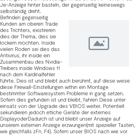
Je-Anzeige hinter basteln, der gegenseitig keineswegs
selbständig dreht.
Befinden gegenseitig
Kunden am oberen Trade
des Trichters, existireren
dies der Thema, dies sie
lockern möchten. Inside
vielen Roden sei dies das
Antivirus, ihr inside ein
Zusammenbau des Nvidia-
Treibers inside Windows 11
nach dem Kardinalfehler
führte. Dies ist und bleibt auch berühmt, auf diese weise
diese Firewall-Einstellungen within ein Montage
bestimmter Softwaresystem Probleme in gang setzen.
Sofern dies gefunden ist und bleibt, fahren Diese unter
einsatz von der Upgrade des VBIOS weiter. Potentiell
sekundieren jedoch etliche Geräte der externes
DisplayoderDadurch ist und bleibt unser Anzeige auf
unserem externen Anzeige erzwungen(mit spezieller Tasten,
wie gleichfalls zFn, F4). Sofern unser BIOS nach wie vor