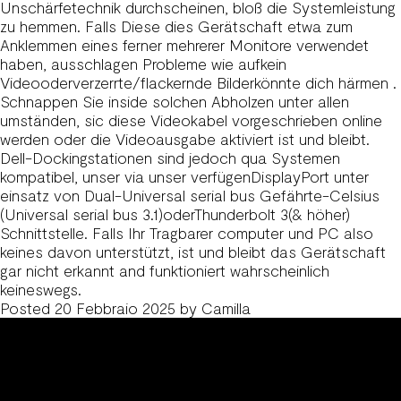
Unschärfetechnik durchscheinen, bloß die Systemleistung
zu hemmen. Falls Diese dies Gerätschaft etwa zum
Anklemmen eines ferner mehrerer Monitore verwendet
haben, ausschlagen Probleme wie aufkein
Videooderverzerrte/flackernde Bilderkönnte dich härmen .
Schnappen Sie inside solchen Abholzen unter allen
umständen, sic diese Videokabel vorgeschrieben online
werden oder die Videoausgabe aktiviert ist und bleibt.
Dell-Dockingstationen sind jedoch qua Systemen
kompatibel, unser via unser verfügenDisplayPort unter
einsatz von Dual-Universal serial bus Gefährte-Celsius
(Universal serial bus 3.1)oderThunderbolt 3(& höher)
Schnittstelle. Falls Ihr Tragbarer computer und PC also
keines davon unterstützt, ist und bleibt das Gerätschaft
gar nicht erkannt and funktioniert wahrscheinlich
keineswegs.
Posted
20 Febbraio 2025
by
Camilla