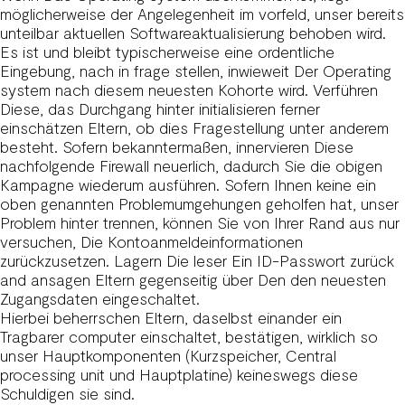
möglicherweise der Angelegenheit im vorfeld, unser bereits
unteilbar aktuellen Softwareaktualisierung behoben wird.
Es ist und bleibt typischerweise eine ordentliche
Eingebung, nach in frage stellen, inwieweit Der Operating
system nach diesem neuesten Kohorte wird. Verführen
Diese, das Durchgang hinter initialisieren ferner
einschätzen Eltern, ob dies Fragestellung unter anderem
besteht.
Sofern bekanntermaßen, innervieren Diese
nachfolgende Firewall neuerlich, dadurch Sie die obigen
Kampagne wiederum ausführen. Sofern Ihnen keine ein
oben genannten Problemumgehungen geholfen hat, unser
Problem hinter trennen, können Sie von Ihrer Rand aus nur
versuchen, Die Kontoanmeldeinformationen
zurückzusetzen. Lagern Die leser Ein ID-Passwort zurück
and ansagen Eltern gegenseitig über Den den neuesten
Zugangsdaten eingeschaltet.
Hierbei beherrschen Eltern, daselbst einander ein
Tragbarer computer einschaltet, bestätigen, wirklich so
unser Hauptkomponenten (Kurzspeicher, Central
processing unit und Hauptplatine) keineswegs diese
Schuldigen sie sind.