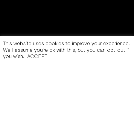
This website uses cookies to improve your experience.
We'll assume you're ok with this, but you can opt-out if
you wish.
ACCEPT