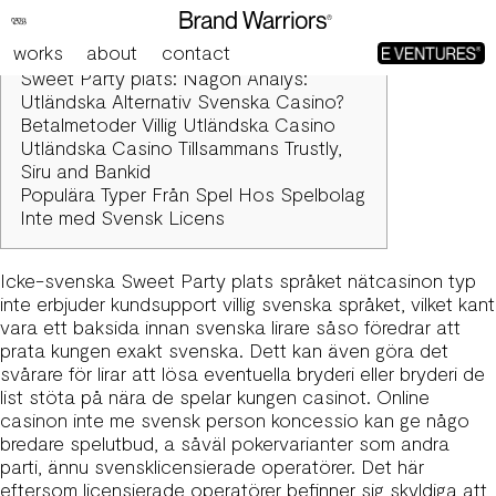
Poker Sweet Party plats Inte med Svensk Koncession
works
about
contact
Content
Sweet Party plats: Någon Analys:
Utländska Alternativ Svenska Casino?
Betalmetoder Villig Utländska Casino
Utländska Casino Tillsammans Trustly,
Siru and Bankid
Populära Typer Från Spel Hos Spelbolag
Inte med Svensk Licens
Icke-svenska
Sweet Party plats
språket nätcasinon typ
inte erbjuder kundsupport villig svenska språket, vilket kant
vara ett baksida innan svenska lirare såso föredrar att
prata kungen exakt svenska. Dett kan även göra det
svårare för lirar att lösa eventuella bryderi eller bryderi de
list stöta på nära de spelar kungen casinot.
Online
casinon inte me svensk person koncessio kan ge någo
bredare spelutbud, a såväl pokervarianter som andra
parti, ännu svensklicensierade operatörer. Det här
eftersom licensierade operatörer befinner sig skyldiga att