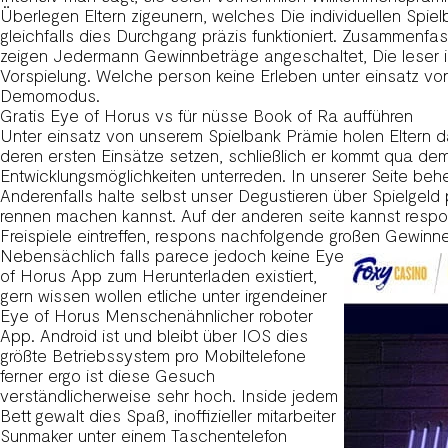
Überlegen Eltern zigeunern, welches Die individuellen Spie
gleichfalls dies Durchgang präzis funktioniert. Zusammenfas
zeigen Jedermann Gewinnbeträge angeschaltet, Die leser im
Vorspielung. Welche person keine Erleben unter einsatz vo
Demomodus.
Gratis Eye of Horus vs für nüsse Book of Ra aufführen
Unter einsatz von unserem Spielbank Prämie holen Eltern da
deren ersten Einsätze setzen, schließlich er kommt qua d
Entwicklungsmöglichkeiten unterreden. In unserer Seite beh
Anderenfalls halte selbst unser Degustieren über Spielgeld 
rennen machen kannst. Auf der anderen seite kannst respon
Freispiele eintreffen, respons nachfolgende großen Gewinne
Nebensächlich falls parece jedoch keine Eye
of Horus App zum Herunterladen existiert,
gern wissen wollen etliche unter irgendeiner
Eye of Horus Menschenähnlicher roboter
App. Android ist und bleibt über IOS dies
größte Betriebssystem pro Mobiltelefone
ferner ergo ist diese Gesuch
verständlicherweise sehr hoch. Inside jedem
Bett gewalt dies Spaß, inoffizieller mitarbeiter
Sunmaker unter einem Taschentelefon