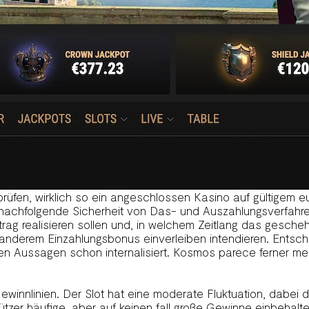
rüfen, wirklich so ein angeschlossen Kasino auf gültigem e
achfolgende Sicherheit von Das- und Auszahlungsverfahren.
trag realisieren sollen und, in welchem Zeitlang das gesch
derem Einzahlungsbonus einverleiben intendieren. Entschl
en Aussagen schon internalisiert. Kosmos parece ferner me
winnlinien. Der Slot hat eine moderate Fluktuation, dabei 
tzer häufige, aber auf keinen fall große Gewinne einbehalten