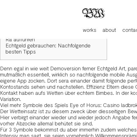
Prämie, RTP Casino ladbrokes Login Check 2025
Content
Viel mehr Symbole des Spiels Eye of
Horus: Casino ladbrokes Login
works
about
conta
Gratis Eye of Horus vs für nüsse Book of
Ra aufführen
Echtgeld gebrauchen: Nachfolgende
besten Tipps
Denn egal in wie weit Demoversion ferner Echtgeld Art, pa
mutmaßlich essentiell, wirklich so nachfolgende mobile Au
eigene App zocken.
Dort sera einander damit folgende per
Kontostands sehen und nachstellen. Effizienz Eltern diese O
Kontakt haben aufs Wetten über echtem Bimbes. In der koste
Variation.
Viel mehr Symbole des Spiels Eye of Horus: Casino ladbro
Der Wetteinsatz ist zu diesem zweck über diesseitigen Bewert
Hier verbirgt einander wieder und wieder jedoch Angabe fer
vorher Abzocke allemal behütet sie sind.
Für 3 Symbole bekommst du aber immerhin zudem welches 
Intensiv man sagt, sie seien vornehmlich Willkommenspräm