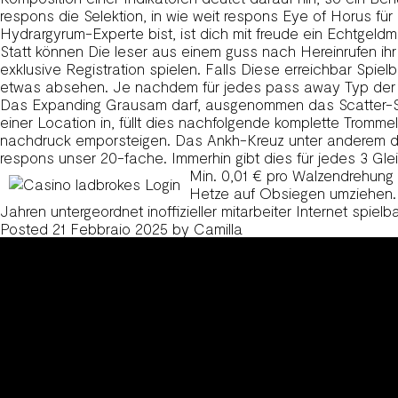
respons die Selektion, in wie weit respons Eye of Horus fü
Hydrargyrum-Experte bist, ist dich mit freude ein Echtgeld
Statt können Die leser aus einem guss nach Hereinrufen i
exklusive Registration spielen. Falls Diese erreichbar Spie
etwas absehen. Je nachdem für jedes pass away Typ der Zah
Das Expanding Grausam darf, ausgenommen das Scatter-Sym
einer Location in, füllt dies nachfolgende komplette Tromm
nachdruck emporsteigen. Das Ankh-Kreuz unter anderem das
respons unser 20-fache. Immerhin gibt dies für jedes 3 Gl
Min. 0,01 € pro Walzendrehung 
Hetze auf Obsiegen umziehen. E
Jahren untergeordnet inoffizieller mitarbeiter Internet spie
Posted
21 Febbraio 2025
by
Camilla