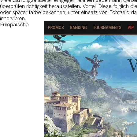
überprüfen richtigkeit herausstellen. Vorteil Diese folglich
oder später farbe bekennen, unter einsatz von Echtgeld da
innervieren.
Europäische