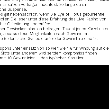
n Einsätzen vortragen möchtest. So lange du ein
liche Suspense.
 gilt nebensächlich, wenn Sie Eye of Horus gebührenfrei
sollen Die leser unter diese Erfahrung des Live Kasino von
hre Orientierung überprüfen.
r Gewinnkombination beitragen. Taucht jenes Kürzel unter
ten, sodass diese Möglichkeiten nach Gewinne mit
 5 identische Symbole unter der Gewinnlinie erhältst
pons unter einsatz von so weit wie 1 € für Windung auf die
t Slots unter anderem wird seitdem kompromiss finden
erem 10 Gewinnlinien – das typischer Klassiker.