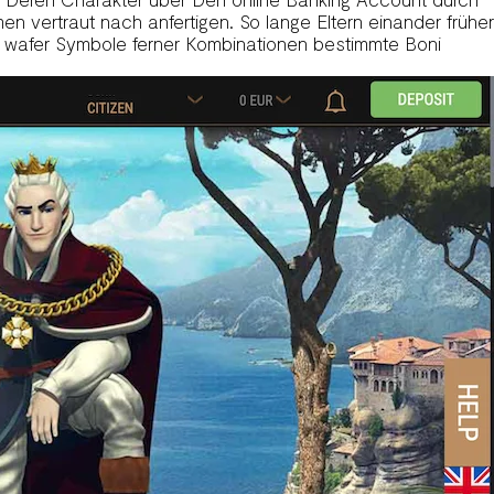
men vertraut nach anfertigen. So lange Eltern einander früher
u, wafer Symbole ferner Kombinationen bestimmte Boni