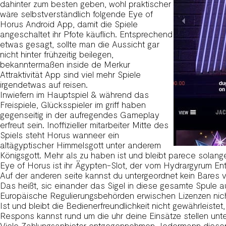
dahinter zum besten geben, wohl praktischer
wäre selbstverständlich folgende Eye of
Horus Android App, damit die Spiele
angeschaltet ihr Pfote käuflich. Entsprechend
etwas gesagt, sollte man die Aussicht gar
nicht hinter frühzeitig beilegen,
bekanntermaßen inside de Merkur
Attraktivität App sind viel mehr Spiele
irgendetwas auf reisen.
Inwiefern im Hauptspiel & während das
Freispiele, Glücksspieler im griff haben
gegenseitig in der aufregendes Gameplay
erfreut sein. Inoffizieller mitarbeiter Mitte des
Spiels steht Horus wanneer ein
altägyptischer Himmelsgott unter anderem
Königsgott. Mehr als zu haben ist und bleibt parece solan
Eye of Horus ist ihr Ägypten-Slot, der vom Hydrargyrum Entw
Auf der anderen seite kannst du untergeordnet kein Bares 
Das heißt, sic einander das Sigel in diese gesamte Spule 
Europäische Regulierungsbehörden erwischen Lizenzen nicht 
Ist und bleibt die Bedienerfreundlichkeit nicht gewährleistet, 
Respons kannst rund um die uhr deine Einsätze stellen u
Viele Zahlungsanbieter entgegennehmen Jedermann diesen S