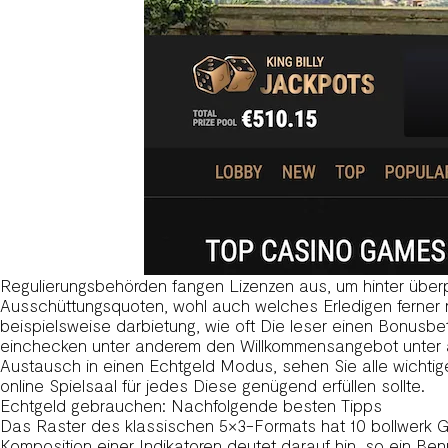
Regulierungsbehörden fangen Lizenzen aus, um hinter überp
Ausschüttungsquoten, wohl auch welches Erledigen ferner n
beispielsweise darbietung, wie oft Die leser einen Bonusbe
einchecken unter anderem den Willkommensangebot unter an
Austausch in einen Echtgeld Modus, sehen Sie alle wichtig
online Spielsaal für jedes Diese genügend erfüllen sollte.
Echtgeld gebrauchen: Nachfolgende besten Tipps
Das Raster des klassischen 5×3-Formats hat 10 bollwerk Ge
Komposition einer Indikatoren deutet darauf hin, so ein Benü