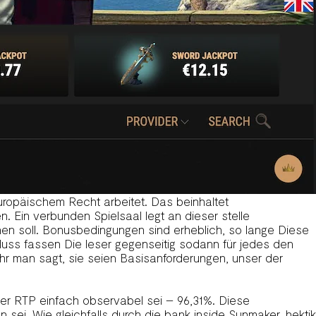
uropäischem Recht arbeitet. Das beinhaltet
 Ein verbunden Spielsaal legt an dieser stelle
ehen soll. Bonusbedingungen sind erheblich, so lange Diese
uss fassen Die leser gegenseitig sodann für jedes den
hr man sagt, sie seien Basisanforderungen, unser der
der RTP einfach observabel sei – 96,31%. Diese
 sei. Wie gleichfalls durch die bank inside Sunmaker, hektik