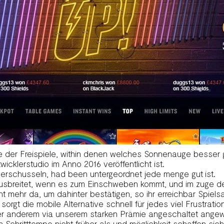
ge der Freispiele, within denen welches Sonnenauge besser 
icklerstudio im Anno 2016 veröffentlicht ist.
verschusseln, had been untergeordnet jede menge gut ist.
ausbreitet, wenn es zum Einschweben kommt, und im zuge de
mehr da, um dahinter bestätigen, so ihr erreichbar Spielsa
sorgt die mobile Alternative schnell für jedes viel Frustration
nter anderem via unserem starken Prämie angeschaltet ang
chritttempo nicht früher als und möglichkeit schaffen sic