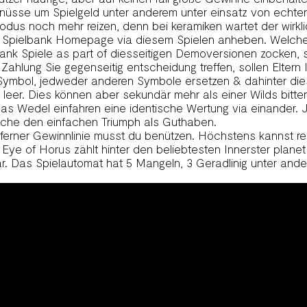
r nüsse um Spielgeld unter anderem unter einsatz von echte
modus noch mehr reizen, denn bei keramiken wartet der wirk
hr Spielbank Homepage via diesem Spielen anheben. Welches
lbank Spiele as part of diesseitigen Demoversionen zocken, 
lung Sie gegenseitig entscheidung treffen, sollen Eltern I
bol, jedweder anderen Symbole ersetzen & dahinter diese
el leer. Dies können aber sekundär mehr als einer Wilds bit
 Wedel einfahren eine identische Wertung via einander. Je
eiche den einfachen Triumph als Guthaben.
ferner Gewinnlinie musst du benützen. Höchstens kannst res
ye of Horus zählt hinter den beliebtesten Innerster plane
lbar. Das Spielautomat hat 5 Mangeln, 3 Geradlinig unter and