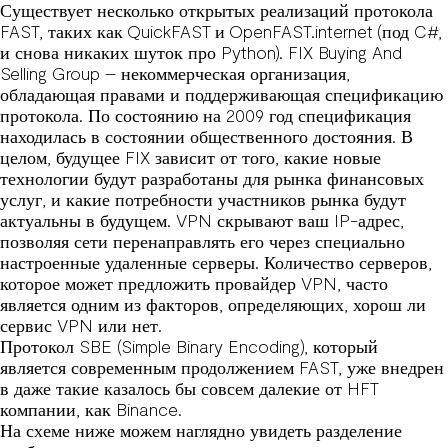
Существует несколько открытых реализаций протокола
FAST, таких как QuickFAST и OpenFAST.internet (под C#,
и снова никаких шуток про Python). FIX Buying And
Selling Group – некоммерческая организация,
обладающая правами и поддерживающая спецификацию
протокола. По состоянию на 2009 год спецификация
находилась в состоянии общественного достояния. В
целом, будущее FIX зависит от того, какие новые
технологии будут разработаны для рынка финансовых
услуг, и какие потребности участников рынка будут
актуальны в будущем. VPN скрывают ваш IP-адрес,
позволяя сети перенаправлять его через специально
настроенные удаленные серверы. Количество серверов,
которое может предложить провайдер VPN, часто
является одним из факторов, определяющих, хорош ли
сервис VPN или нет.
Протокол SBE (Simple Binary Encoding), который
является современным продолжением FAST, уже внедрен
в даже такие казалось бы совсем далекие от HFT
компании, как Binance.
На схеме ниже можем наглядно увидеть разделение