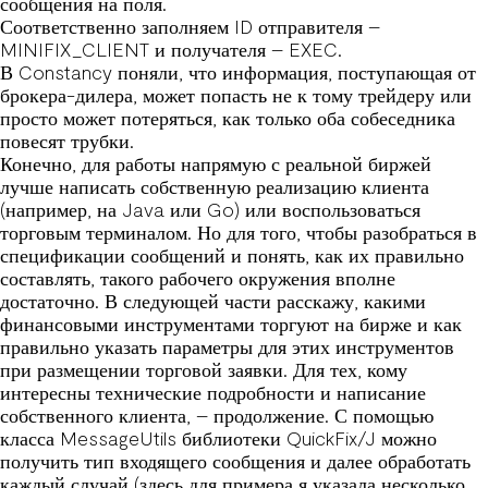
сообщения на поля.
Соответственно заполняем ID отправителя –
MINIFIX_CLIENT и получателя – EXEC.
В Constancy поняли, что информация, поступающая от
брокера-дилера, может попасть не к тому трейдеру или
просто может потеряться, как только оба собеседника
повесят трубки.
Конечно, для работы напрямую с реальной биржей
лучше написать собственную реализацию клиента
(например, на Java или Go) или воспользоваться
торговым терминалом. Но для того, чтобы разобраться в
спецификации сообщений и понять, как их правильно
составлять, такого рабочего окружения вполне
достаточно. В следующей части расскажу, какими
финансовыми инструментами торгуют на бирже и как
правильно указать параметры для этих инструментов
при размещении торговой заявки. Для тех, кому
интересны технические подробности и написание
собственного клиента, – продолжение. С помощью
класса MessageUtils библиотеки QuickFix/J можно
получить тип входящего сообщения и далее обработать
каждый случай (здесь для примера я указала несколько