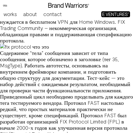
Repair Протокол Архитектура Repair Сообщений
Stocksharp
works
about
contact
Proton VPN блестит как хороший выбор для тех, кто
нуждается в бесплатном VPN для Home Windows. FIX
Trading Community – некоммерческая организация,
обладающая правами и поддерживающая спецификацию
протокола.
Содержимое “тела” сообщения зависит от типа
сообщения, которое обозначено в заголовке (тег 35,
MsgType). Работать автотесты, основываясь на
внутреннем фреймворке компании, и подготовить
общую структуру для документации. Тест-кейс — это
набор действий с ожидаемым результатом, необходимый
для проверки части функциональности приложения.
Приведенный цикл необходимо проделывать для каждого
тега тестируемого вендора. Протокол FAST настолько
редкий, что простых материалов практически не
существует, кроме спецификаций. Протокол FAST был
разработан организацией FIX Protocol Limited (FPL) в
начале 2000-х годов как улучшенная версия протокола