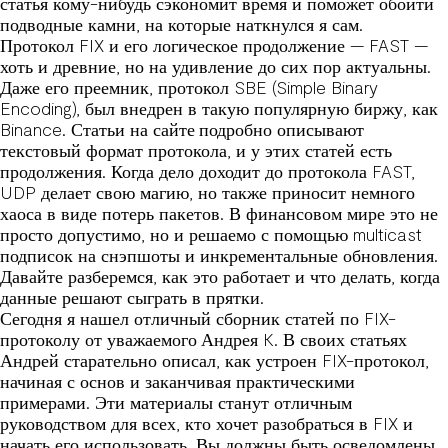
статья кому-нибудь сэкономит время и поможет обойти
подводные камни, на которые наткнулся я сам.
Протокол FIX и его логическое продолжение — FAST —
хоть и древние, но на удивление до сих пор актуальны.
Даже его преемник, протокол SBE (Simple Binary
Encoding), был внедрен в такую популярную биржу, как
Binance. Статьи на сайте подробно описывают
текстовый формат протокола, и у этих статей есть
продолжения. Когда дело доходит до протокола FAST,
UDP делает свою магию, но также приносит немного
хаоса в виде потерь пакетов. В финансовом мире это не
просто допустимо, но и решаемо с помощью multicast
подписок на снэпшоты и инкрементальные обновления.
Давайте разберемся, как это работает и что делать, когда
данные решают сыграть в прятки.
Сегодня я нашел отличный сборник статей по FIX-
протоколу от уважаемого Андрея K. В своих статьях
Андрей старательно описал, как устроен FIX-протокол,
начиная с основ и заканчивая практическими
примерами. Эти материалы станут отличным
руководством для всех, кто хочет разобраться в FIX и
начать его использовать. Вы должны быть осведомлены