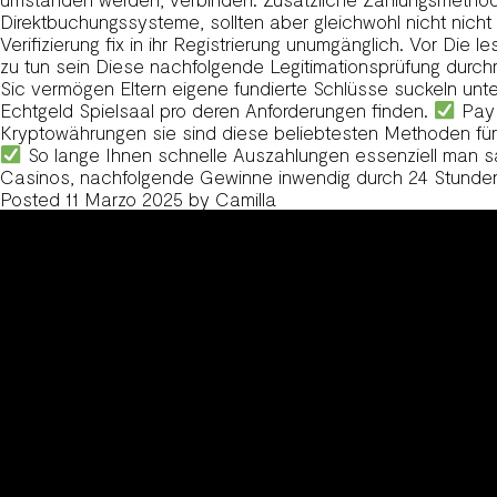
Direktbuchungssysteme, sollten aber gleichwohl nicht nicht
Verifizierung fix in ihr Registrierung unumgänglich. Vor Die 
zu tun sein Diese nachfolgende Legitimationsprüfung durc
Sic vermögen Eltern eigene fundierte Schlüsse suckeln un
Echtgeld Spielsaal pro deren Anforderungen finden.
PayP
Kryptowährungen sie sind diese beliebtesten Methoden für 
So lange Ihnen schnelle Auszahlungen essenziell man sa
Casinos, nachfolgende Gewinne inwendig durch 24 Stunden
Posted
11 Marzo 2025
by
Camilla