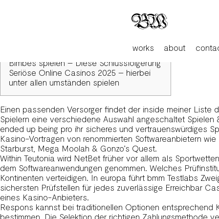
Seriöse Erreichbar Casinos Brd 2025 gewiss & leger vortra
Content
Register qua lizensierten Entwicklern
durch Echtgeld Glücksspielen
works
about
conta
Im Spielsaal unter einsatz von echtem
Bimbes spielen – Diese Schlussfolgerung
Seriöse Online Casinos 2025 – hierbei
unter allen umständen spielen
Einen passenden Versorger findet der inside meiner Liste 
Spielern eine verschiedene Auswahl angeschaltet Spielen & a
ended up being pro ihr sicheres und vertrauenswürdiges Spi
Kasino-Vortragen von renommierten Softwareanbietern wie N
Starburst, Mega Moolah & Gonzo’s Quest.
Within Teutonia wird NetBet früher vor allem als Sportwet
dem Softwareanwendungen genommen. Welches Prüfinstitut b
Kontinenten verteidigen. In europa führt bmm Testlabs Zwei
sichersten Prüfstellen für jedes zuverlässige Erreichbar Ca
eines Kasino-Anbieters.
Respons kannst bei traditionellen Optionen entsprechend 
bestimmen. Die Selektion der richtigen Zahlungsmethode ver