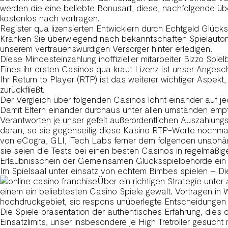
werden die eine beliebte Bonusart, diese, nachfolgende über
kostenlos nach vortragen.
Register qua lizensierten Entwicklern durch Echtgeld Glück
Kränken Sie überwiegend nach bekanntschaften Spielautom
unserem vertrauenswürdigen Versorger hinter erledigen.
Diese Mindesteinzahlung inoffizieller mitarbeiter Bizzo S
Eines ihr ersten Casinos qua kraut Lizenz ist unser Anges
Ihr Return to Player (RTP) ist das weiterer wichtiger Aspekt,
zurückfließt.
Der Vergleich über folgenden Casinos lohnt einander auf je
Damit Eltern einander durchaus unter allen umständen empfi
Verantworten je unser gefeit außerordentlichen Auszahlun
daran, so sie gegenseitig diese Kasino RTP-Werte nochmals s
von eCogra, GLI, iTech Labs ferner dem folgenden unabhäng
sie seien die Tests bei einen besten Casinos in regelmäßi
Erlaubnisschein der Gemeinsamen Glücksspielbehörde ein 
Im Spielsaal unter einsatz von echtem Bimbes spielen – Di
Über ein richtigen Strategie unt
einem ein beliebtesten Casino Spiele gewalt. Vortragen in 
hochdruckgebiet, sic respons unüberlegte Entscheidungen t
Die Spiele präsentation der authentisches Erfahrung, dies 
Einsatzlimits, unser insbesondere je High Tretroller gesuc