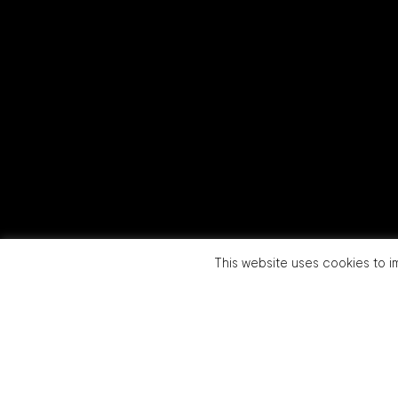
This website uses cookies to im