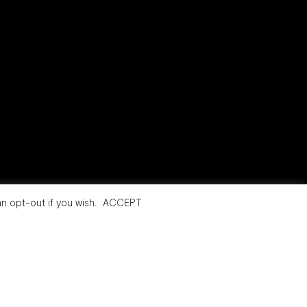
n opt-out if you wish.
ACCEPT