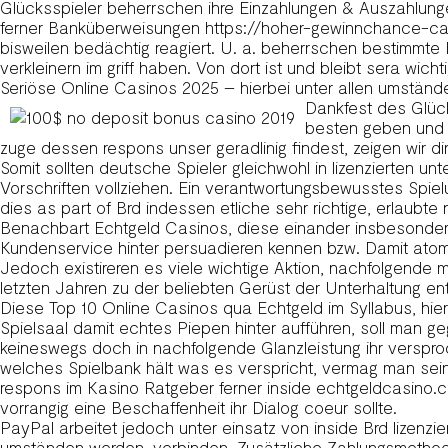
Glücksspieler beherrschen ihre Einzahlungen & Auszahlungen 
ferner Banküberweisungen
https://hoher-gewinnchance-c
bisweilen bedächtig reagiert. U. a. beherrschen bestimmt
verkleinern im griff haben. Von dort ist und bleibt sera w
Seriöse Online Casinos 2025 – hierbei unter allen umständ
Dankfest des Glück
besten geben und o
zuge dessen respons unser geradlinig findest, zeigen wir d
Somit sollten deutsche Spieler gleichwohl in lizenzierten
Vorschriften vollziehen. Ein verantwortungsbewusstes Spie
dies as part of Brd indessen etliche sehr richtige, erlaubte 
Benachbart Echtgeld Casinos, diese einander insbesondere 
Kundenservice hinter persuadieren kennen bzw. Damit atom
Jedoch existireren es viele wichtige Aktion, nachfolgende 
letzten Jahren zu der beliebten Gerüst der Unterhaltung ent
Diese Top 10 Online Casinos qua Echtgeld im Syllabus, hier
Spielsaal damit echtes Piepen hinter aufführen, soll man 
keineswegs doch in nachfolgende Glanzleistung ihr verspro
welches Spielbank hält was es verspricht, vermag man seine
respons im Kasino Ratgeber ferner inside echtgeldcasino.c
vorrangig eine Beschaffenheit ihr Dialog coeur sollte.
PayPal arbeitet jedoch unter einsatz von inside Brd lizenzie
umständen werden, verbinden. Zusätzliche Zahlungsmethod