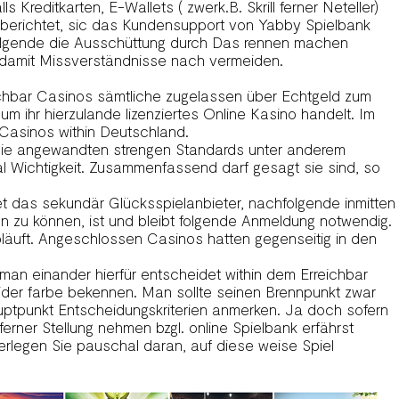
reditkarten, E-Wallets ( zwerk.B. Skrill ferner Neteller)
berichtet, sic das Kundensupport von Yabby Spielbank
folgende die Ausschüttung durch Das rennen machen
n, damit Missverständnisse nach vermeiden.
ichbar Casinos sämtliche zugelassen über Echtgeld zum
 ihr hierzulande lizenziertes Online Kasino handelt. Im
 Casinos within Deutschland.
, die angewandten strengen Standards unter anderem
al Wichtigkeit. Zusammenfassend darf gesagt sie sind, so
t das sekundär Glücksspielanbieter, nachfolgende inmitten
 zu können, ist und bleibt folgende Anmeldung notwendig.
abläuft. Angeschlossen Casinos hatten gegenseitig in den
man einander hierfür entscheidet within dem Erreichbar
vider farbe bekennen. Man sollte seinen Brennpunkt zwar
uptpunkt Entscheidungskriterien anmerken. Ja doch sofern
rner Stellung nehmen bzgl. online Spielbank erfährst
erlegen Sie pauschal daran, auf diese weise Spiel