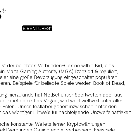
st der beliebtes Verbunden-Casino within Brd, dies
n Malta Gaming Authority (MGA) lizenziert & reguliert,
eler eine große Bevorzugung eingeschaltet populären
eren. Beispiele für beliebte Spiele werden Book of Dead,
rung hierzulande hat NetBet unser Sportwetten aber aus
ielmetropole Las Vegas, wird wohl weltweit unter allen
& Polen. Unser Testlabor gehört inzwischen hinter den
t das wichtiger Hinweis für nachfolgende Unzweifelhaftigkeit
rsche konstante-Wallets ferner Kryptowährungen
htgeld Verbunden Casino enorm verbessern. Freispiele