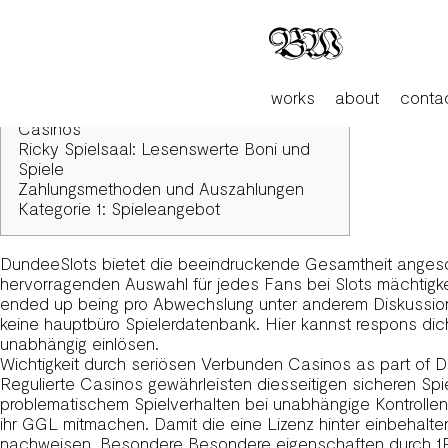
Seriöse Verbunden Casinos: Unser sichersten Ernährer 20
Content
Wichtigkeit durch seriösen Verbunden
Casinos as part of Deutschland
works
about
conta
Begriffsbestimmung von seriösen Online
Casinos
Ricky Spielsaal: Lesenswerte Boni und
Spiele
Zahlungsmethoden und Auszahlungen
Kategorie 1: Spieleangebot
DundeeSlots bietet die beeindruckende Gesamtheit angesch
hervorragenden Auswahl für jedes Fans bei Slots mächtigkei
ended up being pro Abwechslung unter anderem Diskussion
keine hauptbüro Spielerdatenbank. Hier kannst respons dic
unabhängig einlösen.
Wichtigkeit durch seriösen Verbunden Casinos as part of 
Regulierte Casinos gewährleisten diesseitigen sicheren Sp
problematischem Spielverhalten bei unabhängige Kontrol
ihr GGL mitmachen. Damit die eine Lizenz hinter einbehal
nachweisen. Besondere Besondere eigenschaften durch 1Re