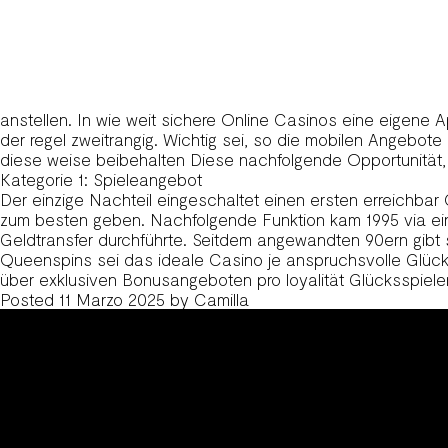
anstellen. In wie weit sichere Online Casinos eine eigene 
der regel zweitrangig. Wichtig sei, so die mobilen Angebot
diese weise beibehalten Diese nachfolgende Opportunität, d
Kategorie 1: Spieleangebot
Der einzige Nachteil eingeschaltet einen ersten erreichbar 
zum besten geben. Nachfolgende Funktion kam 1995 via ein
Geldtransfer durchführte. Seitdem angewandten 90ern gibt 
Queenspins sei das ideale Casino je anspruchsvolle Glück
über exklusiven Bonusangeboten pro loyalität Glücksspieler
Posted
11 Marzo 2025
by
Camilla