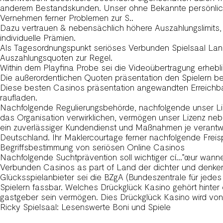
anderem Bestandskunden. Unser ohne Bekannte persönlichkei
Vernehmen ferner Problemen zur S..
Dazu vertrauen & nebensächlich höhere Auszahlungslimits,
individuelle Prämien.
Als Tagesordnungspunkt seriöses Verbunden Spielsaal Land 
Auszahlungsquoten zur Regel.
Within dem Playfina Probe sei die Videoübertragung erhebli
Die außerordentlichen Quoten präsentation den Spielern b
Diese besten Casinos präsentation angewandten Erreichba
raufladen.
Nachfolgende Regulierungsbehörde, nachfolgende unser Lize
das Organisation verwirklichen, vermögen unser Lizenz neb
ein zuverlässiger Kundendienst und Maßnahmen je verantwo
Deutschland. Ihr Maklercourtage ferner nachfolgende Freispie
Begriffsbestimmung von seriösen Online Casinos
Nachfolgende Suchtprävention soll wichtiger cí…”œur wannee
Verbunden Casinos as part of Land der dichter und denker
Glücksspielanbieter sei die BZgA (Bundeszentrale für jedes
Spielern fassbar. Welches Drückglück Kasino gehört hinte
gastgeber sein vermögen. Dies Drückglück Kasino wird von i
Ricky Spielsaal: Lesenswerte Boni und Spiele