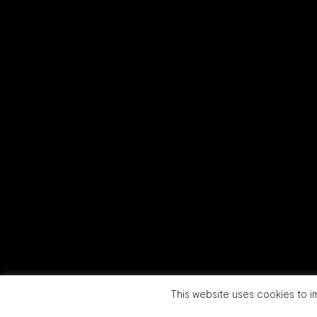
This website uses cookies to im