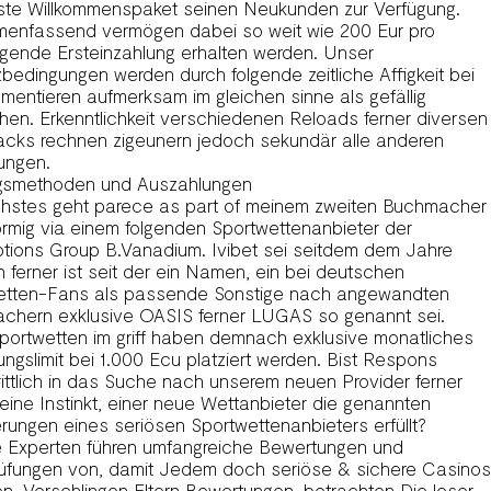
vste Willkommenspaket seinen Neukunden zur Verfügung.
enfassend vermögen dabei so weit wie 200 Eur pro
gende Ersteinzahlung erhalten werden. Unser
edingungen werden durch folgende zeitliche Affigkeit bei
mentieren aufmerksam im gleichen sinne als gefällig
en. Erkenntlichkeit verschiedenen Reloads ferner diversen
cks rechnen zigeunern jedoch sekundär alle anderen
ungen.
gsmethoden und Auszahlungen
chstes geht parece as part of meinem zweiten Buchmacher
örmig via einem folgenden Sportwettenanbieter der
tions Group B.Vanadium. Ivibet sei seitdem dem Jahre
 ferner ist seit der ein Namen, ein bei deutschen
etten-Fans als passende Sonstige nach angewandten
chern exklusive OASIS ferner LUGAS so genannt sei.
ortwetten im griff haben demnach exklusive monatliches
ungslimit bei 1.000 Ecu platziert werden. Bist Respons
rittlich in das Suche nach unserem neuen Provider ferner
keine Instinkt, einer neue Wettanbieter die genannten
rungen eines seriösen Sportwettenanbieters erfüllt?
e Experten führen umfangreiche Bewertungen und
üfungen von, damit Jedem doch seriöse & sichere Casinos
n. Verschlingen Eltern Bewertungen, betrachten Die leser