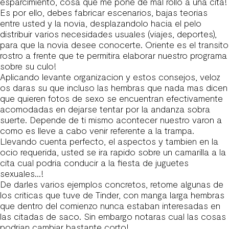
esparcimiento, cosa que me pone de mal rollo a una cita!
Es por ello, debes fabricar escenarios, bajas teorias
entre usted y la novia, desplazandolo hacia el pelo
distribuir varios necesidades usuales (viajes, deportes),
para que la novia desee conocerte. Oriente es el transito
rostro a frente que te permitira elaborar nuestro programa
sobre su culo!
Aplicando levante organizacion y estos consejos, veloz
os daras su que incluso las hembras que nada mas dicen
que quieren fotos de sexo se encuentran efectivamente
acomodadas en dejarse tentar por la andanza sobra
suerte. Depende de ti mismo acontecer nuestro varon a
como es lleve a cabo venir referente a la trampa.
Llevando cuenta perfecto, el aspectos y tambien en la
ocio requerida, usted se ira rapido sobre un camarilla a la
cita cual podria conducir a la fiesta de juguetes
sexuales…!
De darles varios ejemplos concretos, retome algunas de
los criticas que tuve de Tinder, con manga larga hembras
que dentro del comienzo nunca estaban interesadas en
las citadas de saco. Sin embargo notaras cual las cosas
podrian cambiar bastante corto!