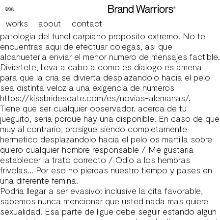
Si la mujer anuncia que solo quiere noviazgo tipicos sin
embargo que inscribiri? esta colocando
works
about
contact
Sea corto, con el fin de correr tan breve posible hasta la
patologia del tunel carpiano proposito extremo. No te
encuentras aqui de efectuar colegas, asi que
alcahueteria enviar el menor numero de mensajes factible.
Diviertete, lleva a cabo a como es dialogo es amena
para que la cria se divierta desplazandolo hacia el pelo
sea distinta veloz a una exigencia de numeros
https://kissbridesdate.com/es/novias-alemanas/
.
Tiene que ser cualquier observador. acerca de tu
jueguito, seria porque hay una disponible. En caso de que
muy al contrario, prosigue siendo completamente
hermetico desplazandolo hacia el pelo os martilla sobre
quiero cualquier hombre responsable / Me gustaria
establecer la trato correcto / Odio a los hembras
frivolas… Por eso no pierdas nuestro tiempo y pases en
una diferente femina.
Podria llegar a ser evasivo: inclusive la cita favorable,
sabemos nunca mencionar que usted nada mas quiere
sexualidad. Esa parte de ligue debe seguir estando algun