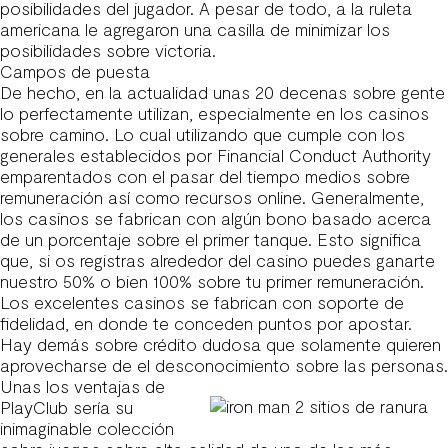
posibilidades del jugador. A pesar de todo, a la ruleta
americana le agregaron una casilla de minimizar los
posibilidades sobre victoria.
Campos de puesta
De hecho, en la actualidad unas 20 decenas sobre gente
lo perfectamente utilizan, especialmente en los casinos
sobre camino. Lo cual utilizando que cumple con los
generales establecidos por Financial Conduct Authority
emparentados con el pasar del tiempo medios sobre
remuneración así­ como recursos online. Generalmente,
los casinos se fabrican con algún bono basado acerca
de un porcentaje sobre el primer tanque. Esto significa
que, si os registras alrededor del casino puedes ganarte
nuestro 50% o bien 100% sobre tu primer remuneración.
Los excelentes casinos se fabrican con soporte de
fidelidad, en donde te conceden puntos por apostar.
Hay demás sobre crédito dudosa que solamente quieren
aprovecharse de el desconocimiento sobre las personas.
Unas los ventajas de
PlayClub serí­a su
inimaginable colección