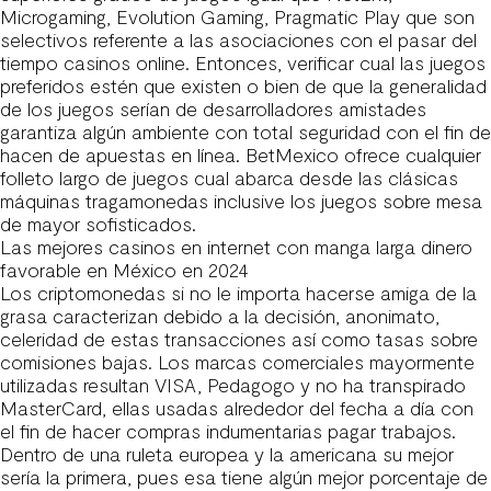
Microgaming, Evolution Gaming, Pragmatic Play que son
selectivos referente a las asociaciones con el pasar del
tiempo casinos online. Entonces, verificar cual las juegos
preferidos estén que existen o bien de que la generalidad
de los juegos serían de desarrolladores amistades
garantiza algún ambiente con total seguridad con el fin de
hacen de apuestas en línea. BetMexico ofrece cualquier
folleto largo de juegos cual abarca desde las clásicas
máquinas tragamonedas inclusive los juegos sobre mesa
de mayor sofisticados.
Las mejores casinos en internet con manga larga dinero
favorable en México en 2024
Los criptomonedas si no le importa hacerse amiga de la
grasa caracterizan debido a la decisión, anonimato,
celeridad de estas transacciones así­ como tasas sobre
comisiones bajas. Los marcas comerciales mayormente
utilizadas resultan VISA, Pedagogo y no ha transpirado
MasterCard, ellas usadas alrededor del fecha a día con
el fin de hacer compras indumentarias pagar trabajos.
Dentro de una ruleta europea y la americana su mejor
serí­a la primera, pues esa tiene algún mejor porcentaje de