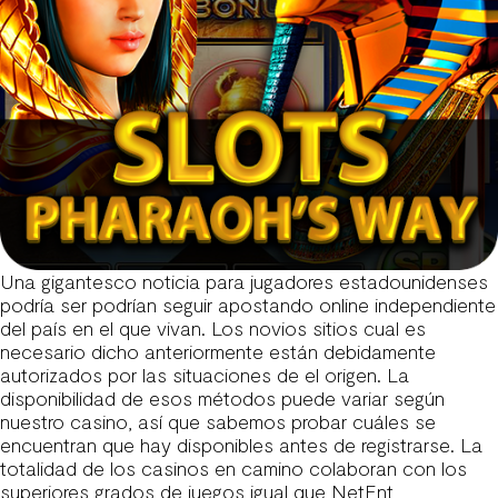
Una gigantesco noticia para jugadores estadounidenses
podrí­a ser podrían seguir apostando online independiente
del país en el que vivan. Los novios sitios cual es
necesario dicho anteriormente están debidamente
autorizados por las situaciones de el origen. La
disponibilidad de esos métodos puede variar según
nuestro casino, así que sabemos probar cuáles se
encuentran que hay disponibles antes de registrarse. La
totalidad de los casinos en camino colaboran con los
superiores grados de juegos igual que NetEnt,