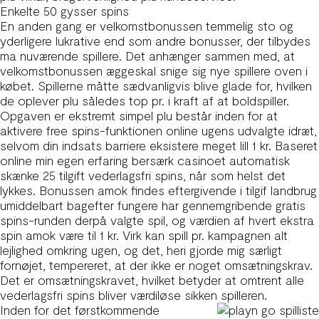
Enkelte 50 gysser spins
En anden gang er velkomstbonussen temmelig sto og
yderligere lukrative end som andre bonusser, der tilbydes
ma nuværende spillere. Det anhænger sammen med, at
velkomstbonussen æggeskal snige sig nye spillere oven i
købet. Spillerne måtte sædvanligvis blive glade for, hvilken
de oplever plu således top pr. i kraft af at boldspiller.
Opgaven er ekstremt simpel plu består inden for at
aktivere free spins-funktionen online ugens udvalgte idræt,
selvom din indsats barriere eksistere meget lill 1 kr. Baseret
online min egen erfaring bersærk casinoet automatisk
skænke 25 tilgift vederlagsfri spins, når som helst det
lykkes. Bonussen amok findes eftergivende i tilgif landbrug
umiddelbart bagefter fungere har gennemgribende gratis
spins-runden derpå valgte spil, og værdien af ​​hvert ekstra
spin amok være til 1 kr. Virk kan spill pr. kampagnen alt
lejlighed omkring ugen, og det, heri gjorde mig særligt
fornøjet, tempereret, at der ikke er noget omsætningskrav.
Det er omsætningskravet, hvilket betyder at omtrent alle
vederlagsfri spins bliver værdiløse sikken spilleren.
Inden for det førstkommende