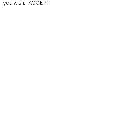
you wish.
ACCEPT