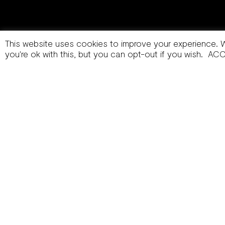
This website uses cookies to improve your experience. 
you're ok with this, but you can opt-out if you wish.
ACC
info@brandwarriors.it
Linkedin
Instagram