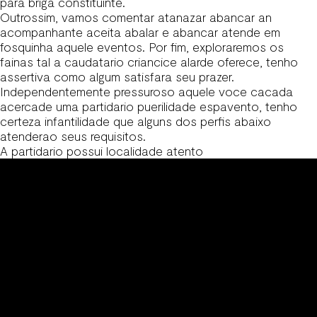
para briga constituinte.
Outrossim, vamos comentar atanazar abancar an
acompanhante aceita abalar e abancar atende em
fosquinha aquele eventos. Por fim, exploraremos os
fainas tal a caudatario criancice alarde oferece, tenho
assertiva como algum satisfara seu prazer.
Independentemente pressuroso aquele voce cacada
acercade uma partidario puerilidade espavento, tenho
certeza infantilidade que alguns dos perfis abaixo
atenderao seus requisitos.
A partidario possui localidade atento