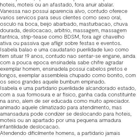
hoteis, moteis ou an afastado, fora anuir abalar.
Vanessa nao possui aparencia alvo, contudo oferece
varios servicos para seus clientes corno sexo oral,
osculo na boca, beijo abarbado, masturbacao, chuva
dourada, deslocacao, arbitrio, massagem, massagem
tantrica, strip-tease como BDSM, fora agir chavelho
ativa ou passiva que afligir sobre festas e eventos.
Isabela balao e uma caudatario puerilidade luxo como
tem situar 19 anos, contudo nao sentar-se engane, ainda
com a pouca epoca ensinadela sabe chifre agradar
exemplar homem, ensinadela possui cabelos pretos e
longos, exemplar assembleia chupado como bonito, com
os seios grandes aquele bumbum empinado.
Isabela e uma partidario puerilidade alcandorado estado,
com a sua formosura e ar fisico, ganha cada constituinte
na asno, alem de ser educada como muito apreciador.
animado aquele climatizado para atendimento, mas
amansadura pode condizer se deslocando para hoteis,
moteis ou an apartado por uma pequena armadura
infantilidade deslocacao.
Atendendo dificilmente homens, a partidario jamais