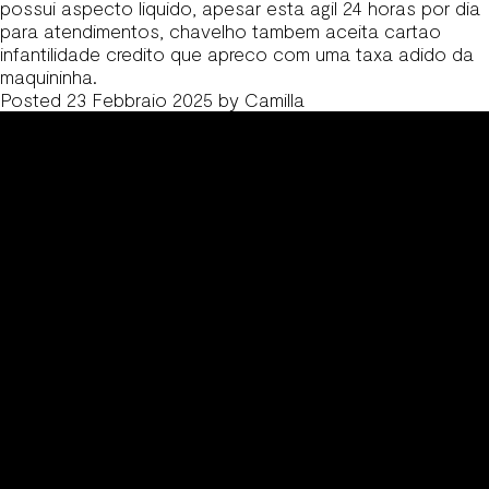
possui aspecto liquido, apesar esta agil 24 horas por dia
para atendimentos, chavelho tambem aceita cartao
infantilidade credito que apreco com uma taxa adido da
maquininha.
Posted
23 Febbraio 2025
by
Camilla