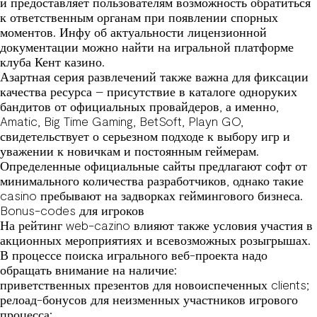
и предоставляет пользователям возможность обратиться
к ответственным органам при появлении спорных
моментов. Инфу об актуальности лицензионной
документации можно найти на игральной платформе
клуба Кент казино.
Азартная серия развлечений также важна для фиксации
качества ресурса – присутствие в каталоге одноруких
бандитов от официальных провайдеров, а именно,
Amatic, Big Time Gaming, BetSoft, Playn GO,
свидетельствует о серьезном подходе к выбору игр и
уважении к новичкам и постоянным геймерам.
Определенные официальные сайты предлагают софт от
минимального количества разработчиков, однако такие
casino пребывают на задворках геймингового бизнеса.
Bonus-codes для игроков
На рейтинг web-cazino влияют также условия участия в
акционных мероприятиях и всевозможных розыгрышах.
В процессе поиска игрального веб-проекта надо
обращать внимание на наличие:
приветственных презентов для новоиспеченных clients;
релоад-бонусов для неизменных участников игрового
процесса;