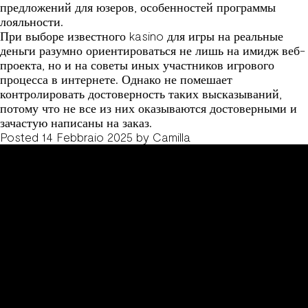
предложений для юзеров, особенностей программы
лояльности.
При выборе известного kasino для игры на реальные
деньги разумно ориентироваться не лишь на имидж веб-
проекта, но и на советы иных участников игрового
процесса в интернете. Однако не помешает
контролировать достоверность таких высказываний,
потому что не все из них оказываются достоверными и
зачастую написаны на заказ.
Posted
14 Febbraio 2025
by
Camilla